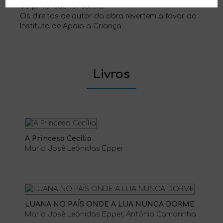
do pini® Gabriel Garcia.
Os direitos de autor da obra revertem a favor do
Instituto de Apoio a Criança.
Livros
A Princesa Cecília
Maria José Leónidas Epper
LUANA NO PAÍS ONDE A LUA NUNCA DORME
Maria José Leónidas Epper, António Camarinha