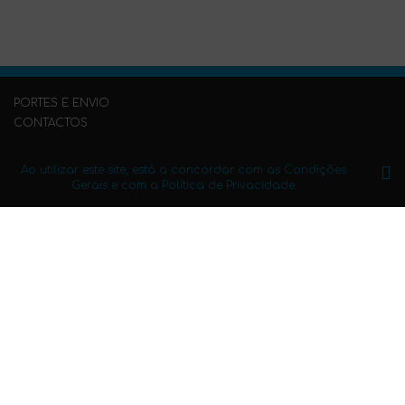
PORTES E ENVIO
CONTACTOS
PERGUNTAS FREQUENTES
PUBLIQUE O SEU LIVRO CONNOSCO
Ao utilizar este site, está a concordar com as Condições
Gerais e com a Política de Privacidade.
Condições Gerais
Política de Privacidade
Mapa do Site
Subscreva a newsletter.
Copyright (C) 2017 Edições Vieira da Silva LDA. Todos os direitos reservados.