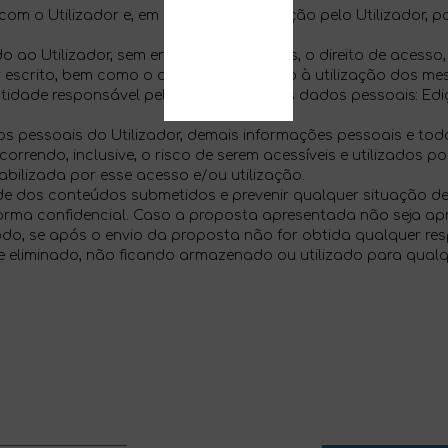
om o Utilizador e, em caso de autorização pelo Utilizador, pa
o ao Utilizador, sem encargos adicionais, o direito de acesso
 escrito, bem como o direito de oposição à utilização dos me
ntidade responsável pelo tratamento dos dados pessoais: Ediçõ
dos pessoais do Utilizador, demais informações pessoais e to
orrendo, inclusive, o risco de serem acessíveis e utilizados p
responsabilizada por esse acesso e/ou utilização.
ade dos conteúdos submetidos e prevenir qualquer situação d
forma confidencial. Caso a proposta apresentada não seja apr
o, se após o envio da proposta não for obtida qualquer res
e eliminado, não ficando armazenado ou utilizado para qualqu