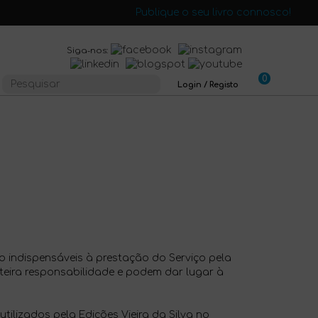
Publique o seu livro connosco!
Siga-nos:
0
Login / Registo
 indispensáveis à prestação do Serviço pela
nteira responsabilidade e podem dar lugar à
ilizados pela Edições Vieira da Silva no