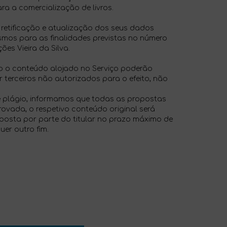
ra a comercialização de livros.
, retificação e atualização dos seus dados
smos para as finalidades previstas no número
es Vieira da Silva.
do o conteúdo alojado no Serviço poderão
or terceiros não autorizados para o efeito, não
e plágio, informamos que todas as propostas
ovada, o respetivo conteúdo original será
posta por parte do titular no prazo máximo de
er outro fim.