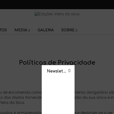
TOS
MEDIA
GALERIA
SOBRE
Políticas de Privacidade
Newsletter
io de encomenda como sendo de fornecimento obrigatório são
dão dos dados fornecidos pelo Utilizador são da sua única e i
eira da Silva.
sados e armazenados informaticamente e destinam-se a ser ut