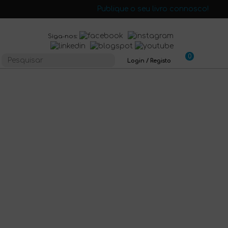
Publique o seu livro connosco!
Siga-nos:
0
Login / Registo