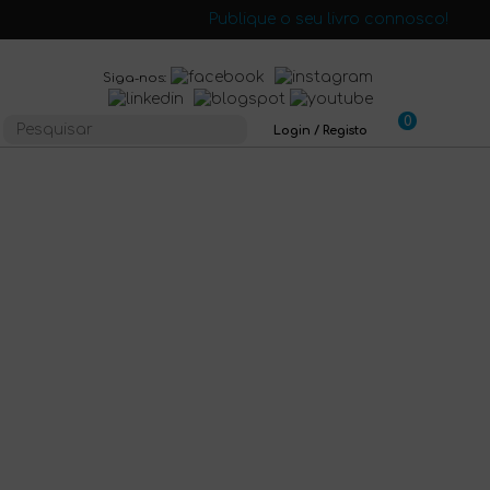
Publique o seu livro connosco!
Siga-nos:
0
Login / Registo