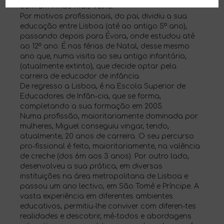
com um irmão mais velho.
Por motivos profissionais, do pai, dividiu a sua
educação entre Lisboa (até ao antigo 5º ano),
passando depois para Évora, onde estudou até
ao 12º ano. É nas férias de Natal, desse mesmo
ano que, numa visita ao seu antigo infantário,
(atualmente extinto), que decide optar pela
carreira de educador de infância.
De regresso a Lisboa, é na Escola Superior de
Educadores de Infân-cia, que se forma,
completando a sua formação em 2005.
Numa profissão, maioritariamente dominada por
mulheres, Miguel conseguiu vingar, tendo,
atualmente, 20 anos de carreira. O seu percurso
pro-fissional é feito, maioritariamente, na valência
de creche (dos 6m aos 3 anos). Por outro lado,
desenvolveu a sua prática, em diversas
instituições na área metropolitana de Lisboa e
passou um ano lectivo, em São Tomé e Príncipe. A
vasta experiência em diferentes ambientes
educativos, permitiu-lhe conviver com diferen-tes
realidades e descobrir, mé-todos e abordagens