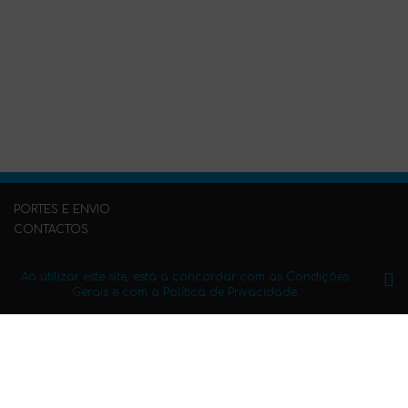
PORTES E ENVIO
CONTACTOS
PERGUNTAS FREQUENTES
PUBLIQUE O SEU LIVRO CONNOSCO
Ao utilizar este site, está a concordar com as Condições
Gerais e com a Política de Privacidade.
Condições Gerais
Política de Privacidade
Mapa do Site
Subscreva a newsletter.