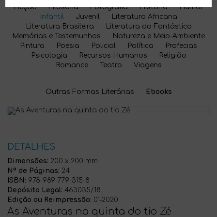
Ficção
Filosofia
Fotografia
História
Humor
Infantil
Juvenil
Literatura Africana
Literatura Brasileira
Literatura do Fantástico
Memórias e Testemunhos
Natureza e Meio-Ambiente
Pintura
Poesia
Policial
Política
Profecias
Psicologia
Recursos Humanos
Religião
Romance
Teatro
Viagens
Outras Formas Literárias
Ebooks
DETALHES
Dimensões:
200 x 200 mm
Nº de Páginas:
24
ISBN:
978-989-779-315-8
Depósito Legal:
463035/18
Edição ou Reimpressão:
01-2020
As Aventuras na quinta do tio Zé