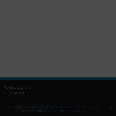
PORTES E ENVIO
CONTACTOS
PERGUNTAS FREQUENTES
PUBLIQUE O SEU LIVRO CONNOSCO
Ao utilizar este site, está a concordar com as Condições
Gerais e com a Política de Privacidade.
Condições Gerais