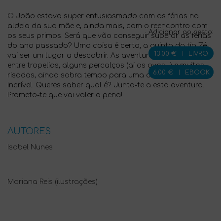
O João estava super entusiasmado com as férias na
aldeia da sua mãe e, ainda mais, com o reencontro com
Adicionar ao cesto:
os seus primos. Será que vão conseguir superar as férias
do ano passado? Uma coisa é certa, a quinta do tio Zé
13.00 €
|
LIVRO
vai ser um lugar a descobrir. As aventuras sucedem-se e,
entre tropelias, alguns percalços (ai os ovos…) e muitas
6.00 €
|
EBOOK
risadas, ainda sobra tempo para uma descoberta
incrível. Queres saber qual é? Junta-te a esta aventura.
Prometo-te que vai valer a pena!
AUTORES
Isabel Nunes
Mariana Reis (ilustrações)