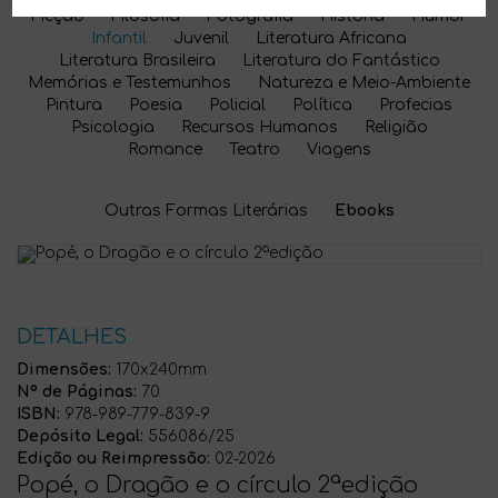
Ficção
Filosofia
Fotografia
História
Humor
Infantil
Juvenil
Literatura Africana
Literatura Brasileira
Literatura do Fantástico
Memórias e Testemunhos
Natureza e Meio-Ambiente
Pintura
Poesia
Policial
Política
Profecias
Psicologia
Recursos Humanos
Religião
Romance
Teatro
Viagens
Outras Formas Literárias
Ebooks
DETALHES
Dimensões:
170x240mm
Nº de Páginas:
70
ISBN:
978-989-779-839-9
Depósito Legal:
556086/25
Edição ou Reimpressão:
02-2026
Popé, o Dragão e o círculo 2ªedição