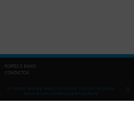
PORTES E ENVIO
CONTACTOS
PERGUNTAS FREQUENTES
PUBLIQUE O SEU LIVRO CONNOSCO
Ao utilizar este site, está a concordar com as Condições
Gerais e com a Política de Privacidade.
Condições Gerais
Política de Privacidade
Mapa do Site
Subscreva a newsletter.