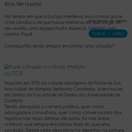
Ana Verissimo
No tempo em que a Europa medieval vivia a mais grave
Adicionar ao cesto:
crise climática de que havia memória, eis que surge, em
seu auxílio, uma equipa muito especial, liderada pelo
12.00 €
|
LIVRO
ratinho Popé!
Conseguirão estes amigos encontrar uma solução?
AUTOR
Nascida em 1973 na cidade alentejana de Ponte de Sor,
Ana Isabel de Almeida Veríssimo Condessa licenciou-se
em Direito na Faculdade de Direito da Universidade de
Coimbra.
Tendo abraçado a carreira jurídica, quer como
advogada e consultora, quer como conservadora dos
registos nas duas últimas décadas, foi nas áreas
criativas que sempre encontrou mais do que uma
vocação. Desde cedo descobriu no desenho, na pintura