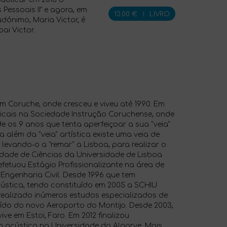
 Pessoais II” e agora, em
13.00 €
|
LIVRO
udónimo, Maria Victor, é
ai Victor.
m Coruche, onde cresceu e viveu até 1990. Em
sicais na Sociedade Instrução Coruchense, onde
e os 9 anos que tenta aperfeiçoar a sua "veia"
a além da "veia" artística existe uma veia de
, levando-o a "remar" a Lisboa, para realizar o
ldade de Ciências da Universidade de Lisboa
efetuou Estágio Profissionalizante na área de
Engenharia Civil. Desde 1996 que tem
stica, tendo constituído em 2005 a SCHIU
realizado inúmeros estudos especializados de
ído do novo Aeroporto do Montijo. Desde 2003,
e em Estoi, Faro. Em 2012 finalizou
acústica na Universidade do Algarve. Mais