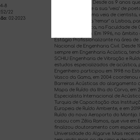
durante 18 anos. Desde os 9 anos que
4-8
“veia” de músico e a sua “veia” de poet
52/22
artística existe uma veia de cientista
ão:
02-2023
alto, levando-o a “remar” a Lisboa, pa
Física Tecnológica, na Faculdade de 
de Lisboa (FCUL). Em 1996, no âmbito
Estágio Profissionalizante na área d
Nacional de Engenharia Civil. Desde 
sempre em Engenharia Acústica, tend
SCHIU Engenharia de Vibração e Ruído
estudos especializados de acústica,
Engenheiro participou em 1998 no Es
Vasco da Gama, em 2004 coordenou 
Barreiras Acústicas do alargamento d
Mapa de Ruído da Ilha do Corvo, em 
Especialista Internacional de Acústic
Turquia de Capacitação das Instituiçõ
Europeia de Ruído Ambiente, e em 2019
Ruído do novo Aeroporto do Montijo.
casou com Zélia Ramos, que vive em Es
finalizou doutoramento com especial
Universidade do Algarve. Mais recentem
tem vindo mais ao de cima e decidiu 