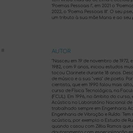
“Poemas Pessoais I”, em 2021 o “Poemas
2022, o “Poema Pessoais III”. O seu pse
um tributo à sua mãe Maria e ao seu p
AUTOR
"Nasceu em 19 de novembro de 1972, e
1982, com 9 anos, iniciou estudos mu
tocou Clarinete durante 18 anos. Desd
de músico e a sua "veia" de poeta. Par
cientista, que em 1990 falou mais alto
curso de Física Tecnológica, na Facu
(FCUL). Em 1996, no âmbito do curso, 
Acústica no Laboratório Nacional de 
trabalhado sempre em Engenharia Acú
Engenharia de Vibração e Ruído. Tem 
acústica, por exemplo o Estudo de Ru
quando casou com Zélia Ramos que viv
doutoramento com especialização em 