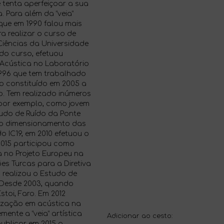
 tenta aperfeiçoar a sua
a. Para além da “veia”
, que em 1990 falou mais
ra realizar o curso de
Ciências da Universidade
 do curso, efetuou
e Acústica no Laboratório
1996 que tem trabalhado
o constituído em 2005 a
. Tem realizado inúmeros
 por exemplo, como jovem
tudo de Ruído da Ponte
o dimensionamento das
o IC19, em 2010 efetuou o
2015 participou como
a no Projeto Europeu na
es Turcas para a Diretiva
 realizou o Estudo de
 Desde 2003, quando
toi, Faro. Em 2012
ização em acústica na
ente a “veia” artística
Adicionar ao cesto:
publicar em 2015 o