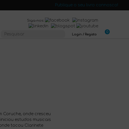
Publique o seu livro connosco!
Siga-nos:
0
Login / Registo
m Coruche, onde cresceu
 iniciou estudos musicais
onde tocou Clarinete