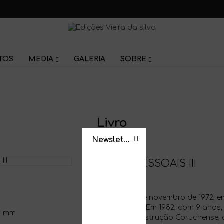
TOS
MEDIA
GALERIA
SOBRE
Livro
Newsletter
POEMAS PESSOAIS III
Maria Vitor
Nasceu em 19 de novembro de 1972, e
e viveu até 1990. Em 1982, com 9 anos,
0 mm
na Sociedade Instrução Coruchense, 