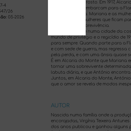
mãos e o sol no rosto. Em 1917, Alcar
7-4
de homens que embarcam para a Fla
47/26
Guerra os espera. Mariana e as mulhe
ão:
05-2026
amargura das mulheres que ficam par
batalha pela sobrevivência.
António, que vive numa cidade da cos
mundo de privilégio e o regicídio de 
para sempre. Quando parte para a F
e com sede de guerra, mas regressa 
pela perda, e com uma ânsia quase s
É em Alcaria do Monte que Mariana e
tornar uma sobrevivente determinada
labuta diária; e que António encontra
Juntos, em Alcaria do Monte, Antóni
que o amor se revela de modos inesp
AUTOR
Nascida numa família onde a produção
encorajadas, Virgínia Teixeira Antune
dos anos publicou e ganhou alguns pr