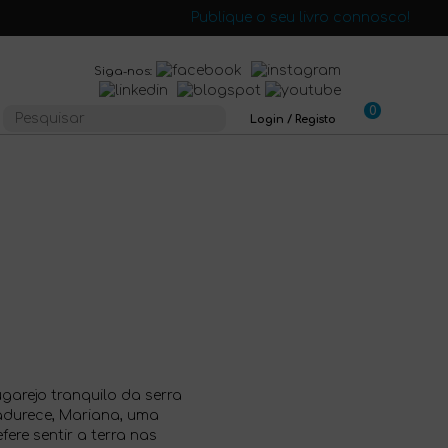
Publique o seu livro connosco!
Siga-nos:
0
Login / Registo
ugarejo tranquilo da serra
madurece, Mariana, uma
ere sentir a terra nas