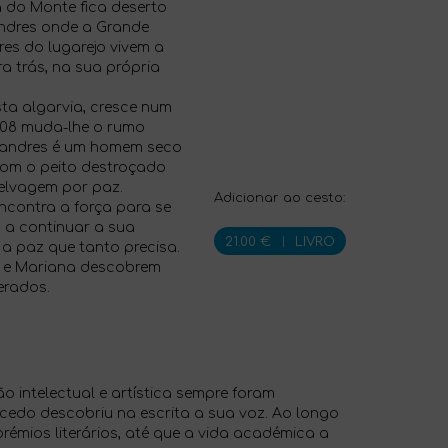
ia do Monte fica deserto
ndres onde a Grande
res do lugarejo vivem a
a trás, na sua própria
ta algarvia, cresce num
1908 muda-lhe o rumo
landres é um homem seco
com o peito destroçado
elvagem por paz.
Adicionar ao cesto:
ncontra a força para se
 a continuar a sua
21.00 €
|
LIVRO
 a paz que tanto precisa.
o e Mariana descobrem
erados.
 intelectual e artística sempre foram
s cedo descobriu na escrita a sua voz. Ao longo
émios literários, até que a vida académica a