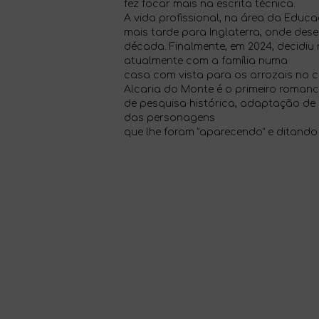
fez focar mais na escrita técnica.
A vida profissional, na área da Educa
mais tarde para Inglaterra, onde dese
década. Finalmente, em 2024, decidiu 
atualmente com a família numa
casa com vista para os arrozais no c
Alcaria do Monte é o primeiro romanc
de pesquisa histórica, adaptação de h
das personagens
que lhe foram “aparecendo” e ditando 