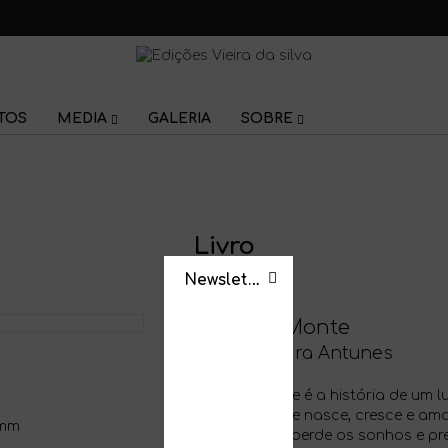
TOS
MEDIA
GALERIA
SOBRE
Livro
Newsletter
Alcaria do Monte
Virgínia Teixeira Antunes
Alcaria do Monte é a história de um l
algarvia. É lá que nasce, cresce e a
0mm
jovem que cedo perde os sonhos e pref