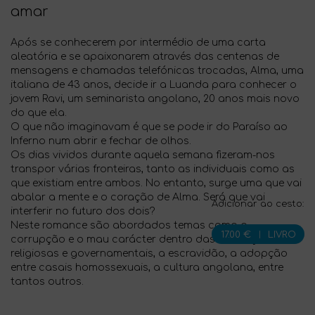
amar
Após se conhecerem por intermédio de uma carta
aleatória e se apaixonarem através das centenas de
mensagens e chamadas telefónicas trocadas, Alma, uma
italiana de 43 anos, decide ir a Luanda para conhecer o
jovem Ravi, um seminarista angolano, 20 anos mais novo
do que ela.
O que não imaginavam é que se pode ir do Paraíso ao
Inferno num abrir e fechar de olhos.
Os dias vividos durante aquela semana fizeram-nos
transpor várias fronteiras, tanto as individuais como as
que existiam entre ambos. No entanto, surge uma que vai
abalar a mente e o coração de Alma. Será que vai
Adicionar ao cesto:
interferir no futuro dos dois?
Neste romance são abordados temas como a
17.00 €
|
LIVRO
corrupção e o mau carácter dentro das instituições
religiosas e governamentais, a escravidão, a adopção
entre casais homossexuais, a cultura angolana, entre
tantos outros.