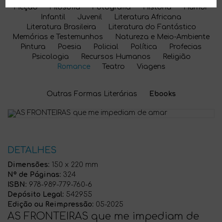
Ficção
Filosofia
Fotografia
História
Humor
Infantil
Juvenil
Literatura Africana
Literatura Brasileira
Literatura do Fantástico
Memórias e Testemunhos
Natureza e Meio-Ambiente
Pintura
Poesia
Policial
Política
Profecias
Psicologia
Recursos Humanos
Religião
Romance
Teatro
Viagens
Outras Formas Literárias
Ebooks
DETALHES
Dimensões:
150 x 220 mm
Nº de Páginas:
324
ISBN:
978-989-779-760-6
Depósito Legal:
542955
Edição ou Reimpressão:
05-2025
AS FRONTEIRAS que me impediam de