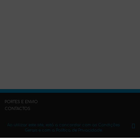
PORTES E ENVIO
CONTACTOS
PERGUNTAS FREQUENTES
PUBLIQUE O SEU LIVRO CONNOSCO
Ao utilizar este site, está a concordar com as Condições
Gerais e com a Política de Privacidade.
Condições Gerais