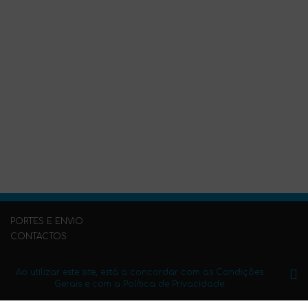
PORTES E ENVIO
CONTACTOS
PERGUNTAS FREQUENTES
PUBLIQUE O SEU LIVRO CONNOSCO
Ao utilizar este site, está a concordar com as Condições
Gerais e com a Política de Privacidade.
Condições Gerais