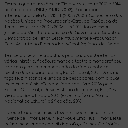
Exerceu quatro missões em Timor-Leste, entre 2001 e 2014,
no âmbito da UNDP/PNUD (2002); Procurador
internacional pela UNMISET (2002/2003); Conselheiro das
Nações Unidas na Procuradoria-Geral da República de
Timor-Leste, entre 2004/2005; Em 2014, foi assessor
jurídico do Ministro da Justiça do Governo da República
Democrática de Timor-Leste. Atualmente é Procurador-
Geral Adjunto na Procuradoria-Geral Regional de Lisboa.
Tem cerca de vinte trabalhos publicados sobre temas
vários (história, ficção, romance e teatro e monografias),
entre os quais, o romance João do Canto, sobre a
revolta dos caseiros de 1817, Ed. O Liberal, 2015; Deus me
faça feliz, histórias e lendas de pescadores, com o qual
recebeu o prémio «Personalidade do Livro 2013» pela
Editora O Liberal; e Breve História do Imposto, Edições
Vieira da Silva, Lisboa, 2013 (este incluído no “Plano
Nacional de Leitura”) e 2.ª edição, 2015.
Livros e trabalhos mais relevantes sobre Timor-Leste:
- Gente de Timor-Leste, 1º e 2º vol. e Ema Husi Timor-Leste,
acima mencionados na bibliografia; - Crimes Ordinários,