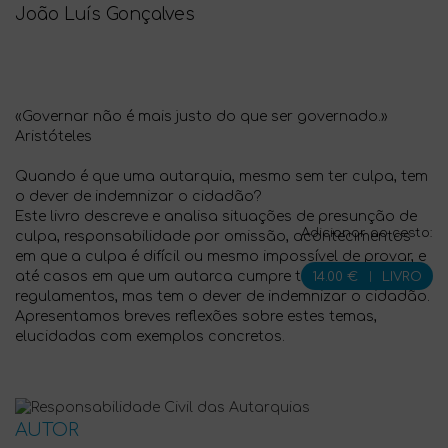
João Luís Gonçalves
«Governar não é mais justo do que ser governado.»
Aristóteles
Quando é que uma autarquia, mesmo sem ter culpa, tem
o dever de indemnizar o cidadão?
Este livro descreve e analisa situações de presunção de
Adicionar ao cesto:
culpa, responsabilidade por omissão, acontecimentos
em que a culpa é difícil ou mesmo impossível de provar, e
até casos em que um autarca cumpre todas as leis e
14.00 €
|
LIVRO
regulamentos, mas tem o dever de indemnizar o cidadão.
Apresentamos breves reflexões sobre estes temas,
elucidadas com exemplos concretos.
AUTOR