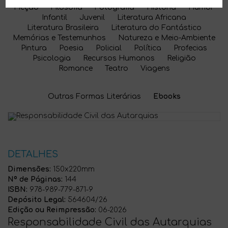
Ficção
Filosofia
Fotografia
História
Humor
Infantil
Juvenil
Literatura Africana
Literatura Brasileira
Literatura do Fantástico
Memórias e Testemunhos
Natureza e Meio-Ambiente
Pintura
Poesia
Policial
Política
Profecias
Psicologia
Recursos Humanos
Religião
Romance
Teatro
Viagens
Outras Formas Literárias
Ebooks
DETALHES
Dimensões:
150x220mm
Nº de Páginas:
144
ISBN:
978-989-779-871-9
Depósito Legal:
564604/26
Edição ou Reimpressão:
06-2026
Responsabilidade Civil das Autarquias