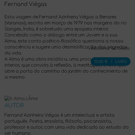
Fernand Viégas
Esta viagem de Fernand Azinheira Viégas a Benares
(Varanasi), escrita em março de 1979 nas margens do rio
Ganges, Índia, é sobretudo uma epopeia interior.
Concebido como o diálogo entre um Jovem e a sua
Alma, este conto poético-filosófico questiona a nossa
consciência e sugere uma desmistificação dos segredos
Adicionar ao cesto:
da vida.
A Alma é uma obra iniciática, uma procura pela verdade
13.00 €
|
LIVRO
interior, que convida à reflexão, à meditação; chave que
abre a porta do caminho do jardim do conhecimento de
si mesmo.
AUTOR
Fernand Azinheira Viégas é um intelectual e artista
português. Poeta, ensaísta, filósofo, psicanalista,
professor e autor, com uma vida dedicada ao estudo do
ser humano.