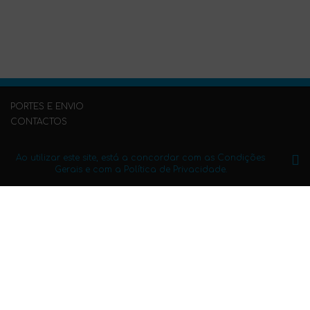
PORTES E ENVIO
CONTACTOS
PERGUNTAS FREQUENTES
PUBLIQUE O SEU LIVRO CONNOSCO
Ao utilizar este site, está a concordar com as Condições
Gerais e com a Política de Privacidade.
Condições Gerais
Política de Privacidade
Mapa do Site
Subscreva a newsletter.