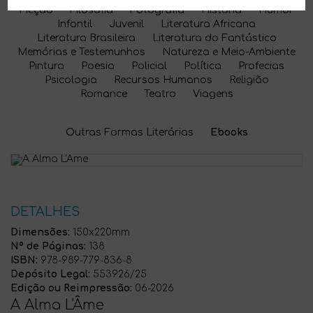
Ficção
Filosofia
Fotografia
História
Humor
Infantil
Juvenil
Literatura Africana
Literatura Brasileira
Literatura do Fantástico
Memórias e Testemunhos
Natureza e Meio-Ambiente
Pintura
Poesia
Policial
Política
Profecias
Psicologia
Recursos Humanos
Religião
Romance
Teatro
Viagens
Outras Formas Literárias
Ebooks
DETALHES
Dimensões:
150x220mm
Nº de Páginas:
138
ISBN:
978-989-779-836-8
Depósito Legal:
553926/25
Edição ou Reimpressão:
06-2026
A Alma L'Âme