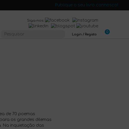
Publique o seu livro connosco!
Siga-nos:
0
Login / Registo
nea de 70 poemas
para os grandes dilemas
a. Na inquietação das