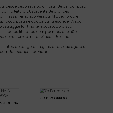
iva, desde cedo revelou um grande pendor para
, com a leitura absorvente de grandes
n Hesse, Fernando Pessoa, Miguel Torga e
nspiração para se abalançar a escrever. A sua
o «struggle for life» tem coartado a sua
us ímpetos literários com poemas, que não
va, constituindo instantâneos de alma e
escritos ao longo de alguns anos, que agora se
corrido (pedaços de vida).
RIO PERCORRIDO
A PEQUENA