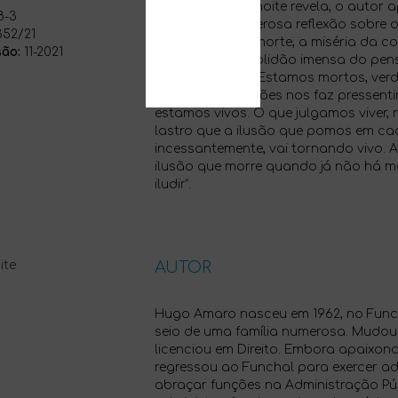
sombras que a noite revela, o autor
8-3
profunda e poderosa reflexão sobre o
52/21
desperdício da morte, a miséria da 
ão:
11-2021
contornos da solidão imensa do pens
desencantado: “Estamos mortos, ver
o fulgor das ilusões nos faz pressent
estamos vivos. O que julgamos viver,
lastro que a ilusão que pomos em ca
incessantemente, vai tornando vivo. 
ilusão que morre quando já não há m
iludir”.
AUTOR
Hugo Amaro nasceu em 1962, no Funch
seio de uma família numerosa. Mudou-
licenciou em Direito. Embora apaixon
regressou ao Funchal para exercer 
abraçar funções na Administração Púb