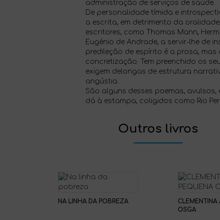
administração de serviços de saúde.
De personalidade tímida e introspect
a escrita, em detrimento da oralidade
escritores, como Thomas Mann, Herma
Eugénio de Andrade, a servir-lhe de i
predileção de espírito é a prosa, mas 
concretização. Tem preenchido os se
exigem delongas de estrutura narrati
angústia.
São alguns desses poemas, avulsos, 
dá à estampa, coligidos como Rio Per
Outros livros
NA LINHA DA POBREZA
CLEMENTINA 
OSGA