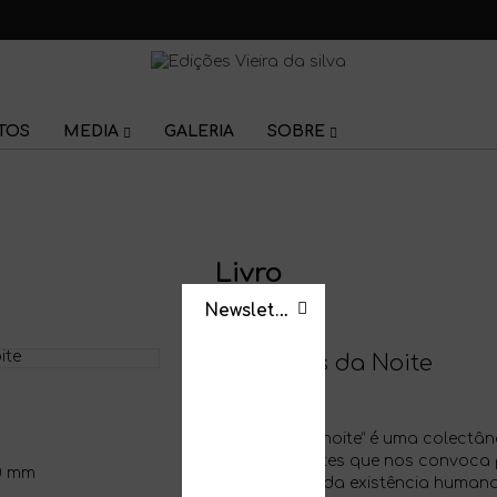
TOS
MEDIA
GALERIA
SOBRE
Livro
Newsletter
As Sombras da Noite
Hugo Amaro
“As sombras da noite” é uma colectâ
desassossegantes que nos convoca 
0 mm
e interrogações da existência human