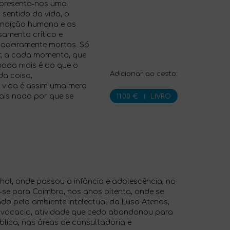
 apresenta-nos uma
 sentido da vida, o
condição humana e os
amento crítico e
dadeiramente mortos. Só
ir, a cada momento, que
 nada mais é do que o
Adicionar ao cesto:
da coisa,
A vida é assim uma mera
ais nada por que se
11.00 €
|
LIVRO
al, onde passou a infância e adolescência, no
se para Coimbra, nos anos oitenta, onde se
ado pelo ambiente intelectual da Lusa Atenas,
advocacia, atividade que cedo abandonou para
lica, nas áreas de consultadoria e