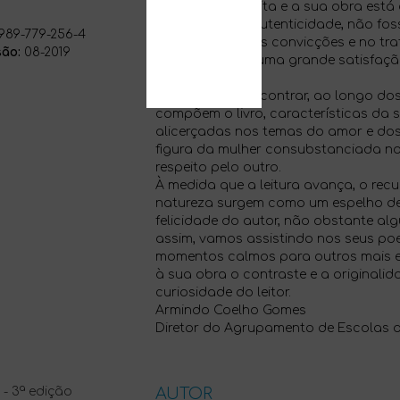
paixões é a escrita e a sua obra est
simplicidade e autenticidade, não f
989-779-256-4
humilde nas suas convicções e no tr
ão:
08-2019
pois, para mim, uma grande satisfaçã
livro.
O leitor pode encontrar, ao longo d
compõem o livro, características da 
alicerçadas nos temas do amor e dos 
figura da mulher consubstanciada no
respeito pelo outro.
À medida que a leitura avança, o rec
natureza surgem como um espelho de 
felicidade do autor, não obstante algu
assim, vamos assistindo nos seus po
momentos calmos para outros mais e
à sua obra o contraste e a originali
curiosidade do leitor.
Armindo Coelho Gomes
Diretor do Agrupamento de Escolas d
AUTOR