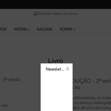
TOS
MEDIA
GALERIA
SOBRE
Livro
Newsletter
AMOR E SEDUÇÃO - 3ª ed
Zé Manel da Lixa
Tenho assistido, ultimamente, ao tra
pode ler adiante no esboço bibliográf
0 mm
este lixense tem feito em prol da cul