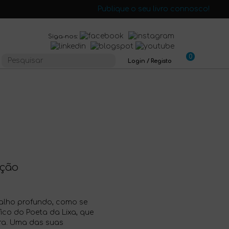
Publique o seu livro connosco!
Siga-nos:
0
Login / Registo
ição
balho profundo, como se
ico do Poeta da Lixa, que
tura. Uma das suas