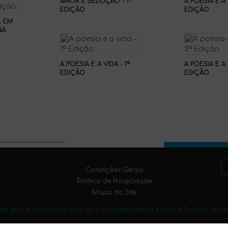
AMOR E SEDUÇÃO - 1ª
A POESIA E A 
EDIÇÃO
EDIÇÃO
, EM
NA
IÇÁO
A POESIA E A VIDA - 1ª
A POESIA E A 
EDIÇÃO
EDIÇÃO
Condições Gerais
Política de Privacidade
Mapa do Site
 site, está a concordar com as Condições Gerais e com a Política de Pr
Copyright (C) 2017 Edições Vieira da Silva LDA. Todos os direitos reservados.