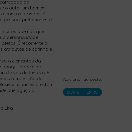
á carregada de
osse o autor um homem
ato com as pessoas. É
o pessoal prefaciar este
os muitos poemas que
sua personalidade
afetos. É recorrente a
s atributos de carinho e
urso a elementos da
tranquilidade e de
ns laivos de tristeza. E,
emas à transição de
Adicionar ao cesto:
fusivos e que emprestam
dade que aguça a
10.00 €
|
LIVRO
a Lixa