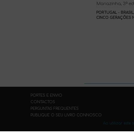
PORTUGAL - BRASIL
CINCO GERAÇÕES 
FAZENDA DE DONA
MARIAZINHA, 3ª ED
PORTES E ENVIO
CONTACTOS
PERGUNTAS FREQUENTES
PUBLIQUE O SEU LIVRO CONNOSCO
Ao utilizar este