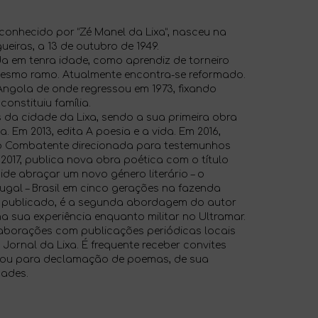
 conhecido por “Zé Manel da Lixa”, nasceu na
ueiras, a 13 de outubro de 1949.
nda em tenra idade, como aprendiz de torneiro
esmo ramo. Atualmente encontra-se reformado.
 Angola de onde regressou em 1973, fixando
constituiu família.
 da cidade da Lixa, sendo a sua primeira obra
 Em 2013, edita A poesia e a vida. Em 2016,
o Combatente direcionada para testemunhos
017, publica nova obra poética com o título
de abraçar um novo género literário – o
gal – Brasil em cinco gerações na fazenda
a publicado, é a segunda abordagem do autor
 sua experiência enquanto militar no Ultramar.
aborações com publicações periódicas locais
Jornal da Lixa. É frequente receber convites
as ou para declamação de poemas, de sua
dades.