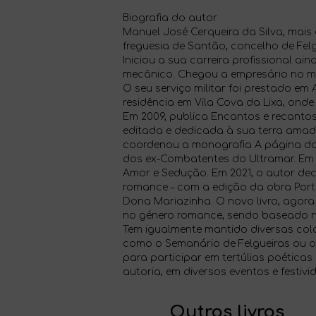
Biografia do autor
Manuel José Cerqueira da Silva, mais
freguesia de Santão, concelho de Felg
Iniciou a sua carreira profissional ai
mecânico. Chegou a empresário no m
O seu serviço militar foi prestado em
residência em Vila Cova da Lixa, onde 
Em 2009, publica Encantos e recantos
editada e dedicada à sua terra amada.
coordenou a monografia A página d
dos ex-Combatentes do Ultramar. Em 2
Amor e Sedução. Em 2021, o autor deci
romance – com a edição da obra Portu
Dona Mariazinha. O novo livro, agor
no género romance, sendo baseado na
Tem igualmente mantido diversas col
como o Semanário de Felgueiras ou o 
para participar em tertúlias poétic
autoria, em diversos eventos e festivi
Outros livros